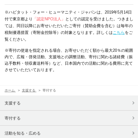
※ハビタット・フォー・ヒューマニティ・ジャパンは、2019年5月14日
付で東京都より
「認定NPO法人」
としての認定を受けました。つきまし
ては、同日以降にお寄せいただいたご寄付（賛助会費を含む）は毎年の
税制優遇措置（寄附金控除等）の対象となります。詳しくは
こちら
をご
覧ください。
※寄付の使途を指定される場合、お寄せいただく額から最大20％の範囲
内で、広報・啓発活動、支援地との調整活動、寄付に関わる諸経費（振
込手数料・領収書送料等）など、日本国内での活動に関わる費用に充て
させていただいております。
ホーム
支援する
寄付する
支援する
寄付する
活動を知る・広める