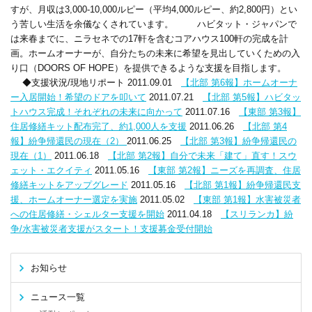
すが、月収は3,000-10,000ルピー（平均4,000ルピー、約2,800円）とい
う苦しい生活を余儀なくされています。 ハビタット・ジャパンで
は来春までに、ニラセネでの17軒を含むコアハウス100軒の完成を計
画。ホームオーナーが、自分たちの未来に希望を見出していくための入
り口（DOORS OF HOPE）を提供できるような支援を目指します。
◆支援状況/現地リポート 2011.09.01
【北部 第6報】ホームオーナ
ー入居開始！希望のドアを叩いて
2011.07.21
【北部 第5報】ハビタッ
トハウス完成！それぞれの未来に向かって
2011.07.16
【東部 第3報】
住居修繕キット配布完了、約1,000人を支援
2011.06.26
【北部 第4
報】紛争帰還民の現在（2）
2011.06.25
【北部 第3報】紛争帰還民の
現在（1）
2011.06.18
【北部 第2報】自分で未来「建て」直す！スウ
ェット・エクイティ
2011.05.16
【東部 第2報】ニーズを再調査、住居
修繕キットをアップグレード
2011.05.16
【北部 第1報】紛争帰還民支
援、ホームオーナー選定を実施
2011.05.02
【東部 第1報】水害被災者
への住居修繕・シェルター支援を開始
2011.04.18
【スリランカ】紛
争/水害被災者支援がスタート！支援募金受付開始
お知らせ
ニュース一覧