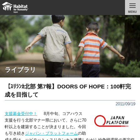
MENU
ライブラリ
【ｽﾘﾗﾝｶ北部 第7報】DOORS OF HOPE：100軒完
成を目指して
2011/09/19
支援募金受付中！
8月中旬、コアハウス
支援を行う北部マナー県において、さらに70
軒以上を建築することが決まりました。今回
も引き続き
ジャパン・プラットフォーム
の助
成を受け、ハビタット・スリランカと連携しながら紛争帰還民の再定住