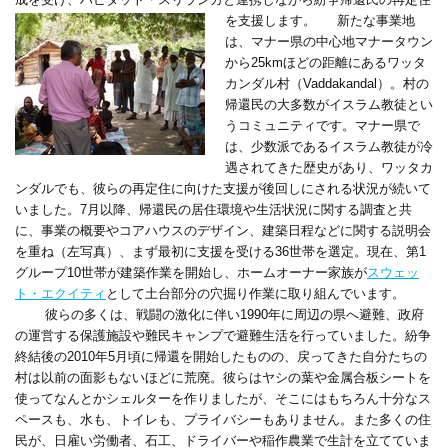
を支援します。
新たな事業地
は、マナー県の中心地マナータウン
から25kmほどの距離にあるワッタ
カンダル村（Vaddakandal）。村の
帰還民の大多数がイスラム教徒とい
うコミュニティです。マナー県で
は、少数派であるイスラム教徒が冷
遇されてきた歴史があり、ワッタカ
ンダルでも、彼らの再定住に向けた支援が後回しにされる状況が続いて
いました。7月以降、帰還民の居住環境や生活状況に関する調査と共
に、事業の概要やコアハウスのデザイン、建築日程などに関する説明会
を重ね（左写真）、まず最初に支援を受ける36世帯を選定。現在、第1
グループ10世帯が建築作業を開始し、ホームオーナー家族が
スウェッ
ト・エクイティ
として土台部分の穴掘り作業に取り組んでいます。
彼らの多くは、戦闘の激化に伴い1990年に周辺の県へ避難、政府
の運営する保護施設や難民キャンプで避難生活を行っていました。紛争
終結後の2010年5月頃に帰還を開始したものの、戻ってきた自分たちの
村は以前の面影もないほどに荒廃。彼らはヤシの葉や金属合板シートを
使ってなんとかシェルターを作りましたが、そこにはもちろん十分なス
ペースも、水も、トイレも、プライバシーもありません。また多くの住
民が、日雇い労働者、石工、ドライバーや稲作農業で生計を立てていま