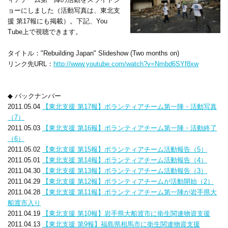
ョーにしました（活動写真は、東北支
援 第17報にも掲載）。下記、You
Tube上で視聴できます。
タイトル："Rebuilding Japan" Slideshow (Two months on)
リンク先URL：
http://www.youtube.com/watch?v=Nmbd6SYf8xw
◆ バックナンバー
2011.05.04
【東北支援 第17報】ボランティアチーム第一陣・活動写真
（7）
2011.05.03
【東北支援 第16報】ボランティアチーム第一陣・活動終了
（6）
2011.05.02
【東北支援 第15報】ボランティアチーム活動報告（5）
2011.05.01
【東北支援 第14報】ボランティアチーム活動報告（4）
2011.04.30
【東北支援 第13報】ボランティアチーム活動報告（3）
2011.04.29
【東北支援 第12報】ボランティアチームが活動開始（2）
2011.04.28
【東北支援 第11報】ボランティアチーム第一陣が岩手県大
船渡市入り
2011.04.19
【東北支援 第10報】岩手県大船渡市に衛生関連物資支援
2011.04.13
【東北支援 第9報】福島県相馬市に衛生関連物資支援