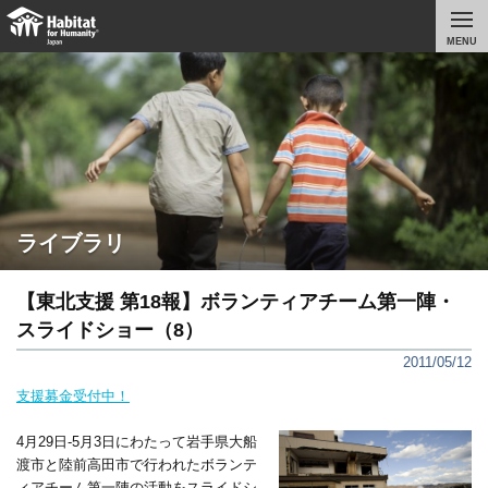
MENU
ライブラリ
【東北支援 第18報】ボランティアチーム第一陣・
スライドショー（8）
2011/05/12
支援募金受付中！
4月29日-5月3日にわたって岩手県大船
渡市と陸前高田市で行われたボランテ
ィアチーム第一陣の活動をスライドシ