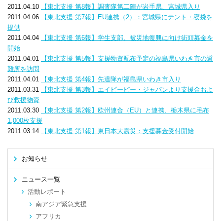
2011.04.10
【東北支援 第8報】調査隊第二陣が岩手県、宮城県入り
2011.04.06
【東北支援 第7報】EU連携（2）：宮城県にテント・寝袋を
提供
2011.04.04
【東北支援 第6報】学生支部、被災地復興に向け街頭募金を
開始
2011.04.01
【東北支援 第5報】支援物資配布予定の福島県いわき市の避
難所を訪問
2011.04.01
【東北支援 第4報】先遣隊が福島県いわき市入り
2011.03.31
【東北支援 第3報】エイピーピー・ジャパンより支援金およ
び救援物資
2011.03.30
【東北支援 第2報】欧州連合（EU）と連携、栃木県に毛布
1,000枚支援
2011.03.14
【東北支援 第1報】東日本大震災：支援募金受付開始
お知らせ
ニュース一覧
活動レポート
南アジア緊急支援
アフリカ