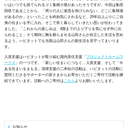
いはいつでも捨てられるゴミ集積小屋があったそうですが、今回は集団
回収であることから、「周りの人に迷惑を掛けられない。どこに集積場
があるのか」といったことを終始気にされるなど、
20
年以上ぶりにご自
身の住まいを手に入れ、そこで長く暮らしていきたい思いが伝わってき
ました。「これからの楽しみは、
4
階までの上り下りを気にせず外に出
られること」そう期待に胸を膨らませる山田さんが自立した生活を営め
るよう、ハビタットでも当面は山田さんの新生活を見守ってまいりま
す。
入居支援はハビタットが取り組む国内居住支援「
プロジェクトホームワ
ークス
」の一つです。「新しい住まいにつなぐ」入居支援、そして「今
ある住まいをまもる」清掃支援の二本柱の活動は、ハビタットの活動に
賛同くださるサポーターの皆さまからお寄せいただくご寄付で活動を継
続できています。活動へのご寄付は
こちら
よりお願いいたします。
お知らせ