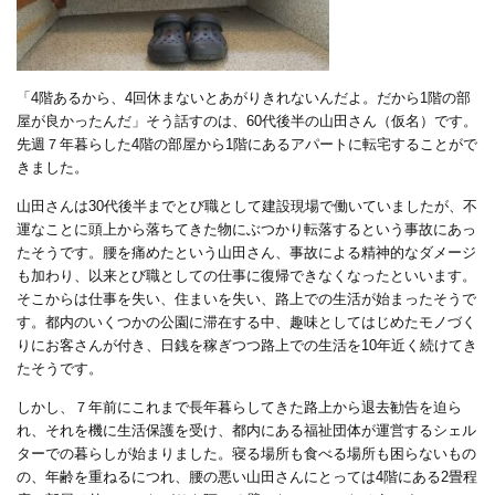
「
4
階あるから、
4
回休まないとあがりきれないんだよ。だから
1
階の部
屋が良かったんだ」そう話すのは、
60
代後半の山田さん（仮名）です。
先週７年暮らした
4
階の部屋から
1
階にあるアパートに転宅することがで
きました。
山田さんは
30
代後半までとび職として建設現場で働いていましたが、不
運なことに頭上から落ちてきた物にぶつかり転落するという事故にあっ
たそうです。腰を痛めたという山田さん、事故による精神的なダメージ
も加わり、以来とび職としての仕事に復帰できなくなったといいます。
そこからは仕事を失い、住まいを失い、路上での生活が始まったそうで
す。都内のいくつかの公園に滞在する中、趣味としてはじめたモノづく
りにお客さんが付き、日銭を稼ぎつつ路上での生活を
10
年近く続けてき
たそうです。
しかし、７年前にこれまで長年暮らしてきた路上から退去勧告を迫ら
れ、それを機に生活保護を受け、都内にある福祉団体が運営するシェル
ターでの暮らしが始まりました。寝る場所も食べる場所も困らないもの
の、年齢を重ねるにつれ、腰の悪い山田さんにとっては
4
階にある
2
畳程