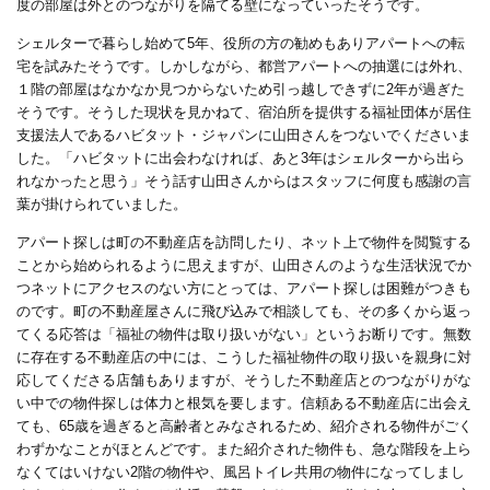
度の部屋は外とのつながりを隔てる壁になっていったそうです。
シェルターで暮らし始めて
5
年、役所の方の勧めもありアパートへの転
宅を試みたそうです。しかしながら、都営アパートへの抽選には外れ、
１階の部屋はなかなか見つからないため引っ越しできずに
2
年が過ぎた
そうです。そうした現状を見かねて、宿泊所を提供する福祉団体が居住
支援法人であるハビタット・ジャパンに山田さんをつないでくださいま
した。「ハビタットに出会わなければ、あと
3
年はシェルターから出ら
れなかったと思う」そう話す山田さんからはスタッフに何度も感謝の言
葉が掛けられていました。
アパート探しは町の不動産店を訪問したり、ネット上で物件を閲覧する
ことから始められるように思えますが、山田さんのような生活状況でか
つネットにアクセスのない方にとっては、アパート探しは困難がつきも
のです。町の不動産屋さんに飛び込みで相談しても、その多くから返っ
てくる応答は「福祉の物件は取り扱いがない」というお断りです。無数
に存在する不動産店の中には、こうした福祉物件の取り扱いを親身に対
応してくださる店舗もありますが、そうした不動産店とのつながりがな
い中での物件探しは体力と根気を要します。信頼ある不動産店に出会え
ても、
65
歳を過ぎると高齢者とみなされるため、紹介される物件がごく
わずかなことがほとんどです。また紹介された物件も、急な階段を上ら
なくてはいけない
2
階の物件や、風呂トイレ共用の物件になってしまし