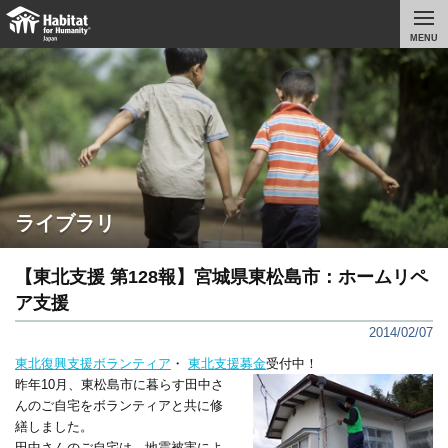
MENU
ライブラリ
【東北支援 第128報】宮城県東松島市：ホームリペ
ア支援
2014/02/07
東北復興支援ボランティア
・
東北支援募金
受付中！
昨年10月、東松島市に暮らす田中さ
んのご自宅をボランティアと共に修
繕しました。
田中さんのご自宅は、地震被害によ