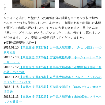
、
ボ
ラ
ンティアと共に、外壁に入った亀裂部分の隙間をコーキング材で埋め、
ペンキでその上を塗装しました。あわせて、玄関まわりの破損した木部
や雨どいの補修も行いました。すべての作業を終えると、田中さんは
「寒い中、どうもありがとうございました。これで安心して暮らすこと
ができます。」と、安堵した様子で話してくださいました。
◆支援状況/現地リポート
2014.01.10
【東北支援 第127報】岩手県大船渡市：「みなし仮設」への
取り組み
2013.12.18
【東北支援 第126報】宮城県東松島市：ホームオーナースト
ーリー（8）
2013.12.12
【東北支援 第125報】岩手県大船渡市：小中井仮設住宅「西
の蔵」のその後
2013.11.20
【東北支援 第124報】岩手県大船渡市：セルフ・ビルドへの
支援を行っています
2013.11.18
【東北支援 第123報】宮城県女川町：「ゆめハウス」修繕支
援開始
2013.11.13
【東北支援 第122報】岩手県大船渡市：末崎城跡にツリーハ
ウスを建設中