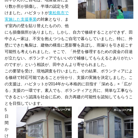
り数か所が損傷し、半壊の認定を受
けました。ハビタットが
東松島市で
実施した支援事業
の対象となり、ま
ず室内の壁を貼り替えたものの、他
にも損傷個所がありました。しかし、自力で修繕することができず、田
中さん一家は、不安を抱えつつもご自宅で暮らしていました。特に、外
壁にできた亀裂は、建物の構造に悪影響を及ぼし、雨漏りを引き起こす
可能性も考えられました。そこで、「外壁を修理するための資金の目途
が立たない。ボランティアでもいいので補修してもらえるとありがたい
のですが」という相談が、田中さんより寄せられました。
この要望を受け、現地調査を行いました。その結果、ボランティアによ
る修繕で対応可能であることが分かり、支援の実施を決定しました。こ
の支援は、ハビタットが2014年から本格的に目指す「深める」×「広が
る」支援の一環です。素人でも、ボランティアと共に、簡単な工事なら
できるという認識を社会に広め、自力再建の可能性を認知してもらうこ
とを目指しています。
5
日
間
か
け