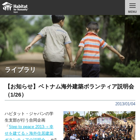
MENU
ライブラリ
【お知らせ】ベトナム海外建築ボランティア説明会
（1/26）
2013/01/04
ハビタット・ジャパンの学
生支部が行う合同企画
「
Step to peace 2013‐＜幸
せを建てる＞海外住居建築
ボランティアの説明会‐
」が1