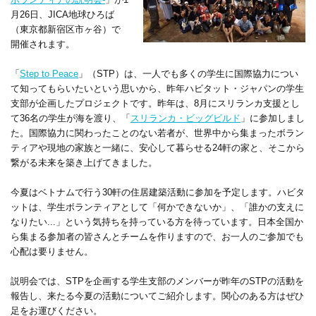
月26日、JICA地球ひろば
（東京都新宿区市ヶ谷）で
開催されます。
「
Step to Peace
」（STP）は、一人でも多くの学生に国際協力につい
て知ってもらいたいという思いから、昨年ハビタット・ジャパンの学生
支部が企画したプロジェクトです。昨年は、8月にスリランカ支援とし
て36名の学生が海を渡り、「
スリランカ・ビッグビルド
」に参加しまし
た。国際協力に関わったことのない若者が、世界中から集まったボラン
ティアや現地の家族と一緒に、安心して暮らせる24軒の家と、そこから
繋がる未来を築き上げてきました。
今夏はベトナムで行う30軒の住居建築活動に参加を予定します。ハビタ
ットは、学生ボランティアとして「何かできないか」、「誰かの支えに
なりたい...」という気持ちを持っている方を待っています。日本全国か
ら集まる参加者の皆さんとチームを作りますので、お一人のご参加でも
心配は要りません。
説明会では、STPを企画する学生支部のメンバーが昨年のSTPの活動を
報告し、来たる今夏の活動についてご紹介します。関心のある方はぜひ
足をお運びください。