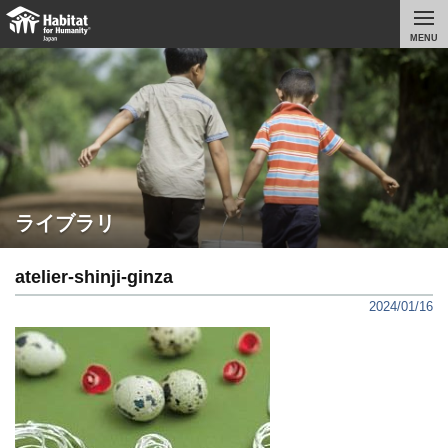
MENU
ライブラリ
atelier-shinji-ginza
2024/01/16