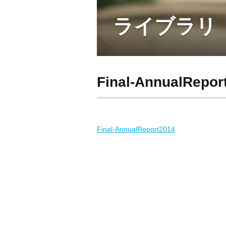
ライブラリ
Final-AnnualRepor
Final-AnnualReport2014