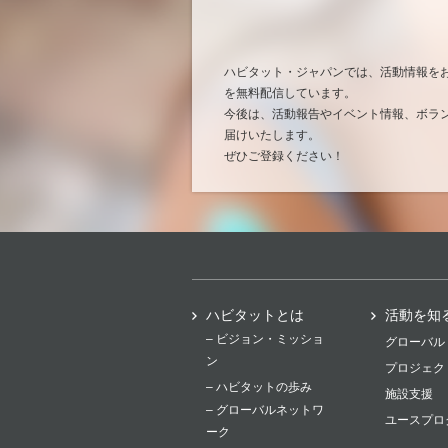
ハビタット・ジャパンでは、活動情報を
を無料配信しています。
今後は、活動報告やイベント情報、ボラ
届けいたします。
ぜひご登録ください！
ハビタットとは
活動を知
– ビジョン・ミッショ
グローバル
ン
プロジェク
– ハビタットの歩み
施設支援
– グローバルネットワ
ユースプロ
ーク