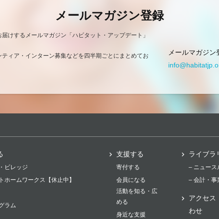
メールマガジン登録
お届けするメールマガジン「ハビタット・アップデート」
メールマガジン
ンティア・インターン募集などを四半期ごとにまとめてお
info@habitatjp.o
る
支援する
ライブラ
・ビレッジ
寄付する
– ニュー
トホームワークス【休止中】
会員になる
– 会計・
活動を知る・広
アクセス
める
グラム
わせ
身近な支援