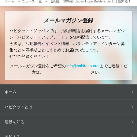
ホーム
ニュース一覧
【続報】 2009春 Japan Hope Builders 09-1 活動開始！
メールマガジン登録
ハビタット・ジャパンでは、活動情報をお届けするメールマガジ
ン「ハビタット・アップデート」を無料配信しています。
今後は、活動報告やイベント情報、ボランティア・インターン募
集などを四半期ごとにまとめてお届けいたします。
ぜひご登録ください！
メールマガジン登録をご希望の
info@habitatjp.org
までご連絡くだ
方は、
さい。
ホーム
ハビタットとは
活動を知る
参加する