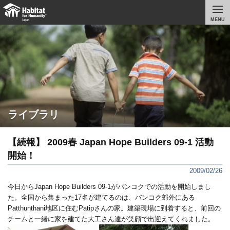
MENU
ライブラリ
【続報】 2009春 Japan Hope Builders 09-1 活動
開始！
2009/02/26
今日からJapan Hope Builders 09-1がバンコクでの活動を開始しまし
た。全国から集まった17名が建てるのは、バンコク郊外にある
Patthunthani地区に住むPatipさんの家。建築現場に到着すると、前回の
チームと一緒に家を建てた大工さん達が笑顔で出迎えてくれました。