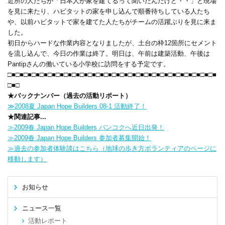
近所の人たちが「日本人が家を建てるって聞いたんだけど・・」と現場
を見に来たり、ハビタットの家を申し込んで順番待ちしている人たち
や、以前ハビタットで家を建てた人たちがチームの活躍ぶりを見に来ま
した。
初日からハードな作業内容となりましたが、土台の枠12箇所にセメント
を流し込んで、今日の作業は終了。明日は、午前は建築活動、午後は
Pantipさんの働いている小学校に訪問をする予定です。
□■□■□■□■□■□■□■□■□■□■□■□■□■□■□■□■□■□■□■□■□■□■□■□■□■□■
□■□
★バックナンバー（過去の活動リポート）
≫2008夏 Japan Hope Builders 08-1 活動終了！
★関連記事...
≫2009春 Japan Hope Builders バンコクへ近日出発！
≫2009春 Japan Hope Builders 参加者募集開始！
≫過去の参加者体験談はこちら（地球の歩き方ボランティアのページに
移動します）
お知らせ
ニュース一覧
活動レポート