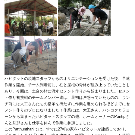
ハビタットの現地スタッフからのオリエンテーションを受けた後、早速
作業を開始。チーム到着前に、柱と屋根の骨格が組み上っていたことも
あり、今回は、土台の枠に流すセメント作りから始まりました。セメン
ト作り初挑戦のチームメンバー達は、最初は戸惑っていたものの、ラン
チ前には大工さんたちの指示を待たずに作業を進められるほどまでにセ
メント作りのプロになりました！作業には、大工さん、バンコクとラヨ
ーンから集まったハビタットスタッフの他、ホームオーナーのPantipさ
んと旦那さんも仕事を休んで作業に参加しました。
このPatthunthaniでは、すでに27軒の家をハビタットが建築しており、