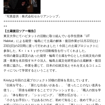
「写真提供：株式会社セルリアンシップ」
++++++++++++++++++++++++++++++++++++++++++++++++++++
++
【土蔵復旧ツアー報告】
東京大学にてハビタットの活動に取り組んでいる学生団体「UT
Habitat」による能登・輪島にて土蔵の解体・復旧作業が11月22日(土)・
23日(日)の2日間に渡って行われました！今回この土蔵プロジェクトに
参加した、Kｒｉｓｔｙがその活動報告を行ってくれました。
今回の趣旨は震災のあった能登・輪島で土蔵を中心とした伝統文化の保
護・発展を名目指すＮＰＯ法人、輪島土蔵文化研究会の土蔵解体・復旧
作業に協力し、作業を通じて、日本の伝統文化とそれを支えるコミュニ
ティについて学習するということです。
Kristyは今回の土蔵プロジェクト10個の意味を見出しています。
「伝統を守る」、「新たな出会いがある」、「使ったことのない道具を
使う」、「田舎を経験することでリフレッシュする」、「職人の技を学
ぶ」「体を動かす」「ショッピング」「視野が広がる」・・・
「小さなお手伝い」ではあるけれど、初めて知ること、改めて学ぶこと
が多いプロジェクトだったようです。何より、「楽しい！」という思い