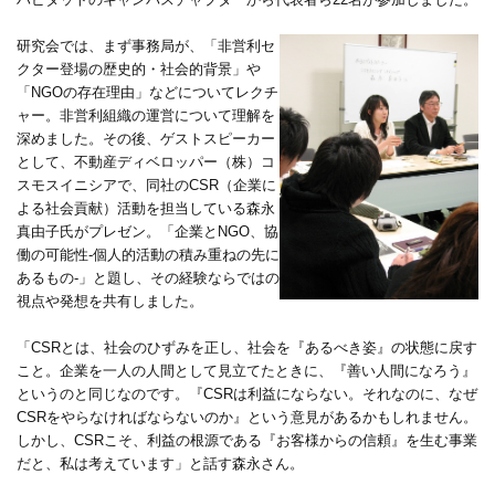
研究会では、まず事務局が、「非営利セ
クター登場の歴史的・社会的背景」や
「NGOの存在理由」などについてレクチ
ャー。非営利組織の運営について理解を
深めました。その後、ゲストスピーカー
として、不動産ディベロッパー（株）コ
スモスイニシアで、同社のCSR（企業に
よる社会貢献）活動を担当している森永
真由子氏がプレゼン。「企業とNGO、協
働の可能性-個人的活動の積み重ねの先に
あるもの-」と題し、その経験ならではの
視点や発想を共有しました。
「CSRとは、社会のひずみを正し、社会を『あるべき姿』の状態に戻す
こと。企業を一人の人間として見立てたときに、『善い人間になろう』
というのと同じなのです。『CSRは利益にならない。それなのに、なぜ
CSRをやらなければならないのか』という意見があるかもしれません。
しかし、CSRこそ、利益の根源である『お客様からの信頼』を生む事業
だと、私は考えています」と話す森永さん。