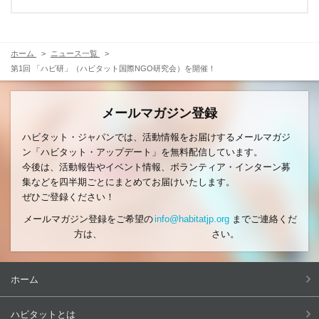
ホーム
ニュース一覧
第1回 「ハビ研」（ハビタット国際NGO研究会）を開催！
メールマガジン登録
ハビタット・ジャパンでは、活動情報をお届けするメールマガジ
ン「ハビタット・アップデート」を無料配信しています。
今後は、活動報告やイベント情報、ボランティア・インターン募
集などを四半期ごとにまとめてお届けいたします。
ぜひご登録ください！
メールマガジン登録をご希望の
info@habitatjp.org
までご連絡くだ
方は、
さい。
ホーム
ハビタットとは