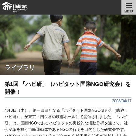
MENU
ライブラリ
第1回 「ハビ研」（ハビタット国際NGO研究会）を
開催！
2008/04/17
4月3日（木）、第一回目となる「ハビタット国際NGO研究会（略称：
ハビ研）」が東京・四ツ谷の岐部ホールにて開催されました。「ハビ
研」は、国際NGOであるハビタットの実践的な活動分析を通じて、社
会変革を担う市民運動体であるNGOの解明を目的とした研究会です。
ハビタットの
キャンパスチャプターから代表者ら22名が参加しました。