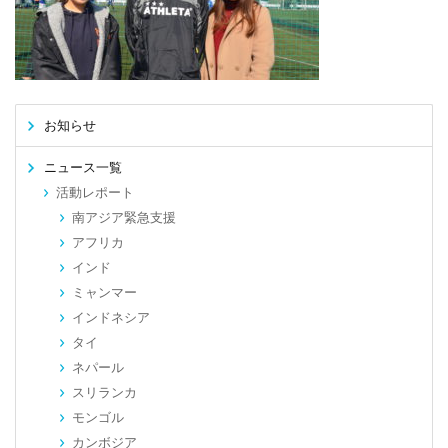
お知らせ
ニュース一覧
活動レポート
南アジア緊急支援
アフリカ
インド
ミャンマー
インドネシア
タイ
ネパール
スリランカ
モンゴル
カンボジア