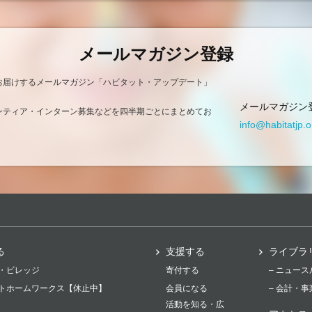
メールマガジン登録
お届けするメールマガジン「ハビタット・アップデート」
メールマガジン
ンティア・インターン募集などを四半期ごとにまとめてお
info@habitatjp.o
る
支援する
ライブラ
・ビレッジ
寄付する
– ニュー
トホームワークス【休止中】
会員になる
– 会計・
活動を知る・広