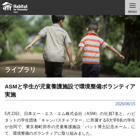
MENU
ライブラリ
ASMと学生が児童養護施設で環境整備ボランティア
実施
2026/06/15
5月
23
日、日本エー・エス・エム株式会社（
ASM
）の社員
7
名と、ハビ
タットの学生団体「キャンパスチャプター」に所属する
6
大学
8
名の学生
が合同で、東京都町田市の児童養護施設「バット博士記念ホーム」に
て、環境整備のボランティアに取り組みました。