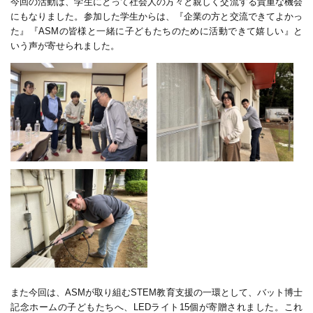
今回の活動は、学生にとって社会人の方々と親しく交流する貴重な機会
にもなりました。参加した学生からは、『企業の方と交流できてよかっ
た』『
ASM
の皆様と一緒に子どもたちのために活動できて嬉しい』と
いう声が寄せられました。
また今回は、
ASM
が取り組む
STEM
教育支援の一環として、バット博士
記念ホームの子どもたちへ、
LED
ライト
15
個が寄贈されました。これ