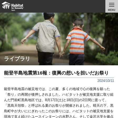
MENU
ライブラリ
能登半島地震第16報：復興の想いを担いだお祭り
2024/10/11
能登半島地震の被災地では、この夏、多くの地域で心の復興を願った
「祭り」の再開が後押しされました。ハビタットが被災地支援に取り組
んだ門前町黒島地区では、8月17日(土)と18日(日)の2日間に渡って、
「黒島天領祭」と呼ばれる夏のお祭りが開催されました。晴天の下、黒
島町中が大いににぎわったこのお祭りには、ハビタットの被災地支援を
現地で支え続けたユースインターンの水野さん、そして金沢大学を拠点