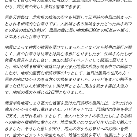
に沿って昔ながらの家屋が立ち並び、黒島地区からは日本海が眼下に広
がり、震災前の美しい景観が想像できます。
黒島天領祭は、北前船の航海の安全を祈願して江戸時代中期に始まった
とされる伝統的なお祭りです。大阪城と名古屋城をかたどった高さ約12
ｍの2台の曳山(山車)が、黒島の縦に長い南北約1300mの町並みを巡る、
活気あふれたお祭りです。
地震によって神輿が被害を受けてしまったことなどから神事の催行が難
しく、夏のお祭りは従来とは異なる形になりましたが、住民さんたちが
何度も意見を交わし合い、曳山の巡行イベントとして開催に至りまし
た。曳山が通る家屋や道路にはまだまだ地震の爪痕が残る中での開催で
したが、地域の重要な伝統行事の1つとして、当日は黒島の住民の方・
黒島の地にゆかりのある方が大勢集まりました。ハッピをまとい帽子を
被った住民さんが威勢のよい掛け声とともに曳山を動かす姿は大迫力
で、地域の底力を感じる2日間となりました。
能登半島地震により甚大な被害を受けた門前町の復興には、どれだけの
歳月がかかるか推し量れません。ハビタットでは、門前町の復興を身近
で支え、見守れる担い手として、金大ハビタットの学生たちによる活動
への参加を積極的に働きかけ、地元住民とのつながり作りに取り組んで
きました。そうした思いが実り、地元の方からお祭りへのお誘いを受
け、金大ハビタットの学生たちが、地域の伝統を守り、地震によって被