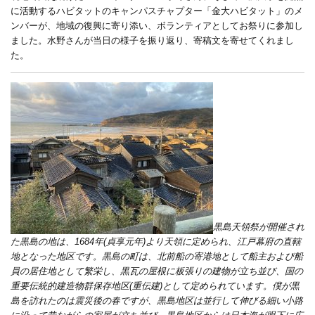
に活動するハビタットのキャンパスチャプター「金大ハビタット」のメ
ンバーが、地域の復興に寄り添い、ボランティアとしてお祭りに参加し
ました。水野さんが当日の様子を振り返り、寄稿文を寄せてくれまし
た。
黒島天領祭が開催され
た黒島の地は、1684年(貞享元年)より天領に定められ、江戸幕府の直轄
地となった地区です。黒島の町は、北前船の寄港地として船主および船
員の居住地として繁栄し、黒瓦の屋根に板張りの建物が立ち並び、国の
重要伝統的建造物群保存地区(重伝建)として定められています。僕が黒
島を訪れたのは震災後の春ですが、黒島地区は並行して伸びる細い小路