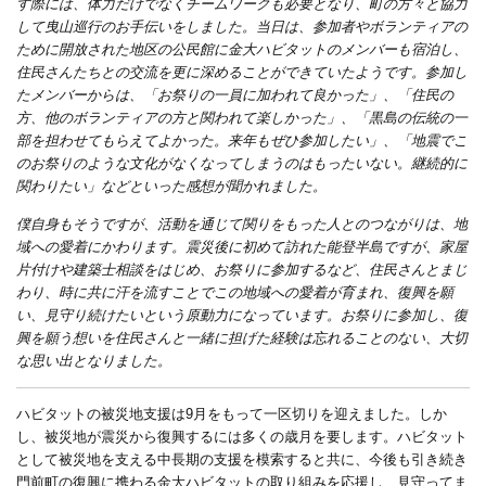
す際には、体力だけでなくチームワークも必要となり、町の方々と協力
して曳山巡行のお手伝いをしました。当日は、参加者やボランティアの
ために開放された地区の公民館に金大ハビタットのメンバーも宿泊し、
住民さんたちとの交流を更に深めることができていたようです。参加し
たメンバーからは、「お祭りの一員に加われて良かった」、「住民の
方、他のボランティアの方と関われて楽しかった」、「黒島の伝統の一
部を担わせてもらえてよかった。来年もぜひ参加したい」、「地震でこ
のお祭りのような文化がなくなってしまうのはもったいない。継続的に
関わりたい」などといった感想が聞かれました。
僕自身もそうですが、活動を通じて関りをもった人とのつながりは、地
域への愛着にかわります。震災後に初めて訪れた能登半島ですが、家屋
片付けや建築士相談をはじめ、お祭りに参加するなど、住民さんとまじ
わり、時に共に汗を流すことでこの地域への愛着が育まれ、復興を願
い、見守り続けたいという原動力になっています。お祭りに参加し、復
興を願う想いを住民さんと一緒に担げた経験は忘れることのない、大切
な思い出となりました。
ハビタットの被災地支援は9月をもって一区切りを迎えました。しか
し、被災地が震災から復興するには多くの歳月を要します。ハビタット
として被災地を支える中長期の支援を模索すると共に、今後も引き続き
門前町の復興に携わる金大ハビタットの取り組みを応援し、見守ってま