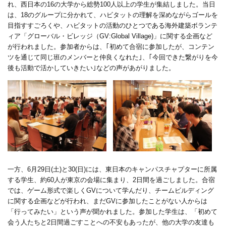
れ
、
西日本の
16の大学か
ら総勢
100人
以上の学生が集結しました。当日
は、
18のグループに分かれて、
ハビタットの理解を深めながらゴールを
目指すすごろくや、ハビタットの活動のひとつである海外建築ボランテ
ィア「グローバル・ビレッジ（GV:
Global Village)」
に関する企画など
が行われました。参加者からは、｢初めて合宿に参加したが、コンテン
ツを通じて同じ班のメンバーと仲良くなれた
｣、
｢今回できた繋がりを今
後も活動で活かしていきたい｣などの声があがりました。
一方、
6月29日(土)
と
30(日)
には、東日本のキャンパスチャプターに所属
する学生、約
60人
が東京の会場に集まり
、2日間を過ごしました。
合宿
では
、
ゲーム形式で楽しく
GV
について学んだり、チームビルディング
に関する企画などが行われ、まだGVに参加したことがない人からは
「行ってみたい」という声が聞かれました
。
参加した学生は、「初めて
会う人たちと2日間過ごすことへの不安もあったが
、
他の大学の友達も