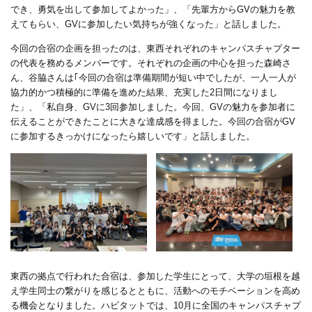
でき、勇気を出して参加してよかった」
、
「先輩方から
GV
の魅力を教
えてもらい
、GVに
参加したい気持ちが強くなった」と話しました。
今回の合宿の企画を担ったのは、東西それぞれのキャンパスチャプター
の代表を務めるメンバーです。それぞれの企画の中心を担った森崎さ
ん、谷脇さんは｢今回の合宿は準備期間が短い中でしたが
、
一人一人が
協力的かつ積極的に準備を進めた結果、充実した
2日間
になりまし
た
」、
「私自身、GVに3回参加しました。今回、
GVの魅力を参加者に
伝えることができたことに大きな
達成感を得ました。今回の合宿が
GV
に参加するきっかけになったら嬉しいです」と話しました。
東西の拠点で行われた合宿は、参加した学生にとって、大学の垣根を越
え学生同士の繋がりを感じるとともに
、
活動へのモチベーションを高め
る機会となりました。ハビタットでは、10月に全国のキャンパスチャプ