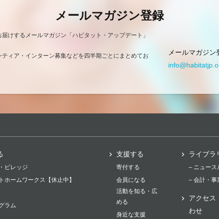
メールマガジン登録
お届けするメールマガジン「ハビタット・アップデート」
メールマガジン
ンティア・インターン募集などを四半期ごとにまとめてお
info@habitatjp.o
る
支援する
ライブラ
・ビレッジ
寄付する
– ニュー
トホームワークス【休止中】
会員になる
– 会計・
活動を知る・広
アクセス
める
グラム
わせ
身近な支援