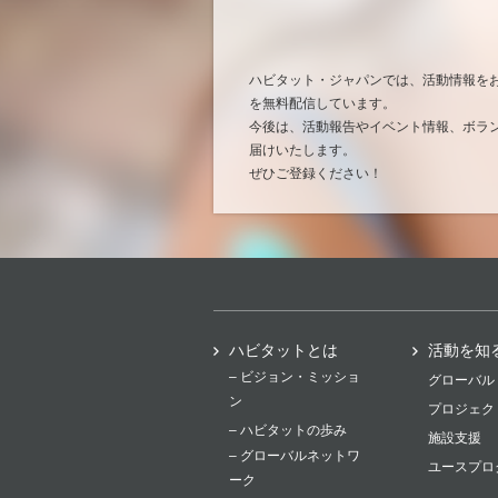
ハビタット・ジャパンでは、活動情報を
を無料配信しています。
今後は、活動報告やイベント情報、ボラ
届けいたします。
ぜひご登録ください！
ハビタットとは
活動を知
– ビジョン・ミッショ
グローバル
ン
プロジェク
– ハビタットの歩み
施設支援
– グローバルネットワ
ユースプロ
ーク