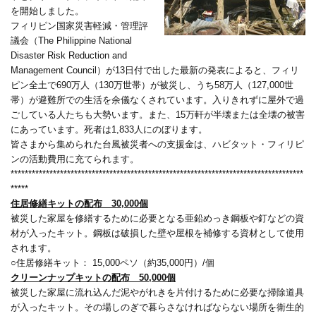
を開始しました。
フィリピン国家災害軽減・管理評
議会（The Philippine National
Disaster Risk Reduction and
Management Council）が13日付で出した最新の発表によると、フィリ
ピン全土で690万人（130万世帯）が被災し、うち58万人（127,000世
帯）が避難所での生活を余儀なくされています。入りきれずに屋外で過
ごしている人たちも大勢います。また、15万軒が半壊または全壊の被害
にあっています。死者は1,833人にのぼります。
皆さまから集められた台風被災者への支援金は、ハビタット・フィリピ
ンの活動費用に充てられます。
***********************************************************************************
*****
住居修繕キットの配布 30,000個
被災した家屋を修繕するために必要となる亜鉛めっき鋼板や釘などの資
材が入ったキット。鋼板は破損した壁や屋根を補修する資材として使用
されます。
○住居修繕キット： 15,000ペソ（約35,000円）/個
クリーンナップキットの配布 50,000個
被災した家屋に流れ込んだ泥やがれきを片付けるために必要な掃除道具
が入ったキット。その場しのぎで暮らさなければならない場所を衛生的