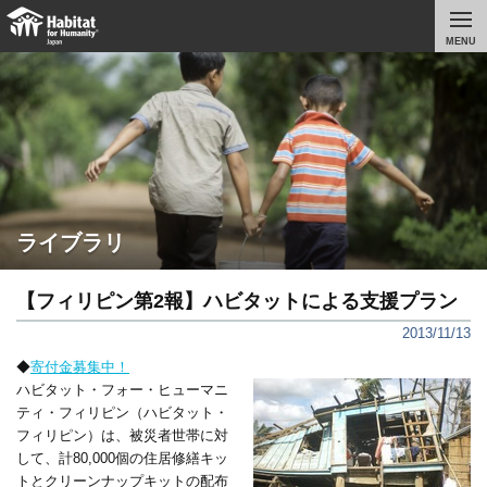
MENU
ライブラリ
【フィリピン第2報】ハビタットによる支援プラン
2013/11/13
◆
寄付金募集中！
ハビタット・フォー・ヒューマニ
ティ・フィリピン（ハビタット・
フィリピン）は、被災者世帯に対
して、計80,000個の住居修繕キッ
トとクリーンナップキットの配布