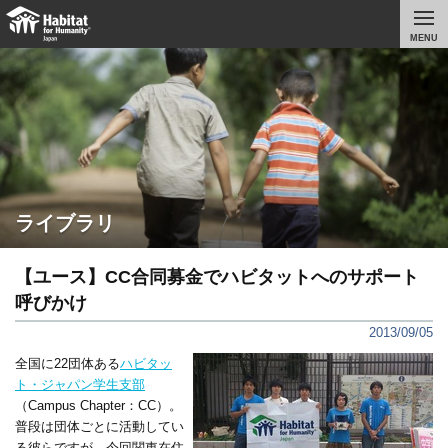
MENU
ライブラリ
【ユース】CC合同募金でハビタットへのサポート
呼びかけ
2013/09/05
全国に22団体ある
ハビタッ
ト・ジャパン学生支部
（Campus Chapter：CC）。
普段は団体ごとに活動してい
る彼らですが、今回関東在住