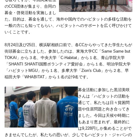
のCC6団体が集まり、合同の
募金・啓発活動を実施しまし
た。目的は、募金を通して、海外や国内でのハビタットの多様な活動を
一般の方にも知ってもらい、ハビタットへのサポートを広く呼びかけて
いくことです。
8月24日及び25日、横浜駅相鉄口前で、各CCからやってきた学生たちが
街頭募金に立ちました。参加したのは、東海大学CC「Same Same but
TOKAI」から３名、中央大学「C-Habitat」から１名、青山学院大学
「SHANTI SHANTI国際ボランティア愛好会」から１名、明治学院大学
「ハビタットMGU」から１名、多摩大学「Zion's Club」から２名、早
稲田大学「WHABITAT」から１名の計9名です。
募金活動に参加した黒沼美咲
さんは「ハビタットの活動を
通じて、私たちは日々貧困問
題や住居問題と向き合ってき
ました。今回は天候や時期に
もあまり恵まれず、最終的に
は9,228円しか集めることがで
きませんでしたが、私たちの思いが、少しでもハビタット・ジャパンの