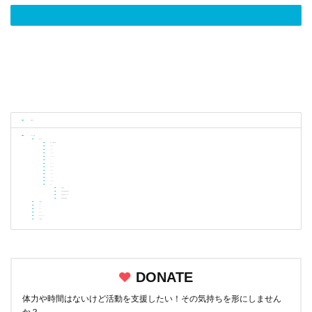
お知らせ
ニュース一覧
活動レポート
南アジア緊急支援
アフリカ
インド
ミャンマー
インドネシア
タイ
ネパール
スリランカ
モンゴル
カンボジア
ベトナム
フィリピン
日本
修繕支援
能登半島地震被災者支援
国内居住支援（PHW）
東北復興支援事業
企業連携
ユース
イベント
メディア
個人ボランティア
人材情報
DONATE
体力や時間はないけど活動を支援したい！その気持ちを形にしません
か？