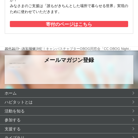
みなさまのご支援は「誰もがきちんとした場所で暮らせる世界」実現の
ために使わせていただきます。
寄付のページはこちら
ホーム
お知らせ
10月26日（土）開催決定！キャンパスチャプターOBOG同窓会「CC OBOG Night」
メールマガジン登録
ハビタット・ジャパンでは、活動情報をお届けするメールマガジン「ハビタット・アップデート」を無料配信しています。
今後は、活動報告やイベント情報、ボランティア・インターン募集などを四半期ごとにまとめてお届けいたします。
ぜひご登録ください！
メールマガジン登録をご希望の方は、
info@habitatjp.org
までご連絡ください。
ホーム
ハビタットとは
活動を知る
参加する
支援する
ライブラリ