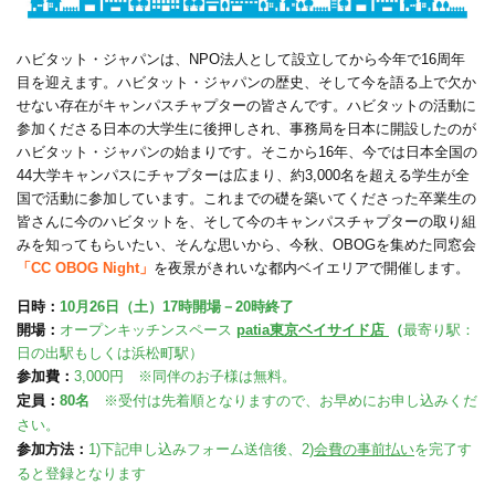
ハビタット・ジャパンは、NPO法人として設立してから今年で16周年
目を迎えます。ハビタット・ジャパンの歴史、そして今を語る上で欠か
せない存在がキャンパスチャプターの皆さんです。ハビタットの活動に
参加くださる日本の大学生に後押しされ、事務局を日本に開設したのが
ハビタット・ジャパンの始まりです。そこから16年、今では日本全国の
44大学キャンパスにチャプターは広まり、約3,000名を超える学生が全
国で活動に参加しています。これまでの礎を築いてくださった卒業生の
皆さんに今のハビタットを、そして今のキャンパスチャプターの取り組
みを知ってもらいたい、そんな思いから、今秋、OBOGを集めた同窓会
「CC OBOG Night」
を夜景がきれいな都内ベイエリアで開催します。
日時：
10月26日（土）17時開場－20時終了
開場：
オープンキッチンスペース
patia東京ベイサイド店
（
最寄り駅：
日の出駅もしくは浜松町駅）
参加費：
3,000円
※同伴のお子様は無料。
定員：
80名
※受付は先着順となりますので、お早めにお申し込みくだ
さい。
参加方法：
1)下記
申し込みフォーム送信後、2)
会費の事前払い
を完了す
ると登録となります