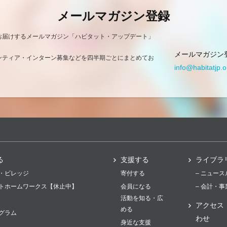
メールマガジン登録
お届けするメールマガジン「ハビタット・アップデート」
メールマガジン
ンティア・インターン募集などを四半期ごとにまとめてお
info@habitatjp.o
る
支援する
ライブラ
・ビレッジ
寄付する
– ニュー
トホームワークス【休止中】
会員になる
– 会計・
活動を知る・広
アクセス
める
グラム
わせ
身近な支援