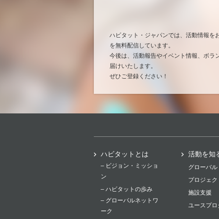
ハビタット・ジャパンでは、活動情報を
を無料配信しています。
今後は、活動報告やイベント情報、ボラ
届けいたします。
ぜひご登録ください！
ハビタットとは
活動を知
– ビジョン・ミッショ
グローバル
ン
プロジェク
– ハビタットの歩み
施設支援
– グローバルネットワ
ユースプロ
ーク