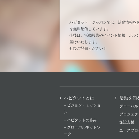
ハビタット・ジャパンでは、活動情報を
を無料配信しています。
今後は、活動報告やイベント情報、ボラ
届けいたします。
ぜひご登録ください！
ハビタットとは
活動を知
– ビジョン・ミッショ
グローバル
ン
プロジェク
– ハビタットの歩み
施設支援
– グローバルネットワ
ユースプロ
ーク