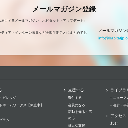
メールマガジン登録
お届けするメールマガジン「ハビタット・アップデート」
メールマガジン
ンティア・インターン募集などを四半期ごとにまとめてお
info@habitatjp.o
る
支援する
ライブラ
・ビレッジ
寄付する
– ニュー
トホームワークス【休止中】
会員になる
– 会計・
活動を知る・広
アクセス
める
グラム
わせ
身近な支援