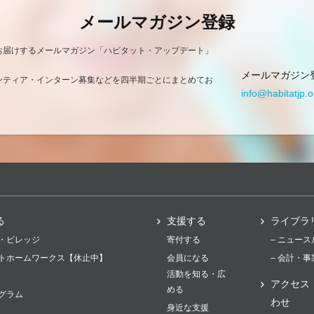
メールマガジン登録
お届けするメールマガジン「ハビタット・アップデート」
メールマガジン
ンティア・インターン募集などを四半期ごとにまとめてお
info@habitatjp.o
る
支援する
ライブラ
・ビレッジ
寄付する
– ニュー
トホームワークス【休止中】
会員になる
– 会計・
活動を知る・広
アクセス
める
グラム
わせ
身近な支援