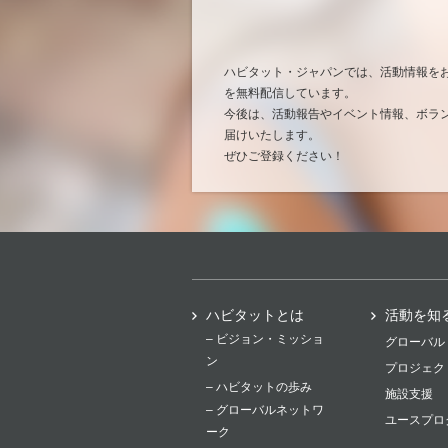
ハビタット・ジャパンでは、活動情報を
を無料配信しています。
今後は、活動報告やイベント情報、ボラ
届けいたします。
ぜひご登録ください！
ハビタットとは
活動を知
– ビジョン・ミッショ
グローバル
ン
プロジェク
– ハビタットの歩み
施設支援
– グローバルネットワ
ユースプロ
ーク